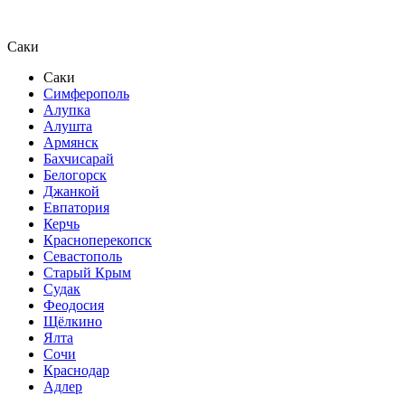
Саки
Саки
Симферополь
Алупка
Алушта
Армянск
Бахчисарай
Белогорск
Джанкой
Евпатория
Керчь
Красноперекопск
Севастополь
Старый Крым
Судак
Феодосия
Щёлкино
Ялта
Сочи
Краснодар
Адлер