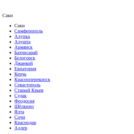
Саки
Саки
Симферополь
Алупка
Алушта
Армянск
Бахчисарай
Белогорск
Джанкой
Евпатория
Керчь
Красноперекопск
Севастополь
Старый Крым
Судак
Феодосия
Щёлкино
Ялта
Сочи
Краснодар
Адлер